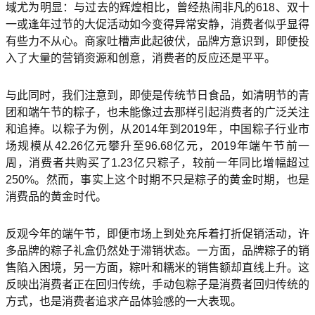
域尤为明显：与过去的辉煌相比，曾经热闹非凡的618、双十
一或逢年过节的大促活动如今变得异常安静，消费者似乎显得
有些力不从心。商家吐槽声此起彼伏，品牌方意识到，即便投
入了大量的营销资源和创意，消费者的反应还是平平。
与此同时，我们注意到，即使是传统节日食品，如清明节的青
团和端午节的粽子，也未能像过去那样引起消费者的广泛关注
和追捧。以粽子为例，从2014年到2019年，中国粽子行业市
场规模从42.26亿元攀升至96.68亿元，2019年端午节前一
周，消费者共购买了1.23亿只粽子，较前一年同比增幅超过
250%。然而，事实上这个时期不只是粽子的黄金时期，也是
消费品的黄金时代。
反观今年的端午节，即便市场上到处充斥着打折促销活动，许
多品牌的粽子礼盒仍然处于滞销状态。一方面，品牌粽子的销
售陷入困境，另一方面，粽叶和糯米的销售额却直线上升。这
反映出消费者正在回归传统，手动包粽子是消费者回归传统的
方式，也是消费者追求产品体验感的一大表现。