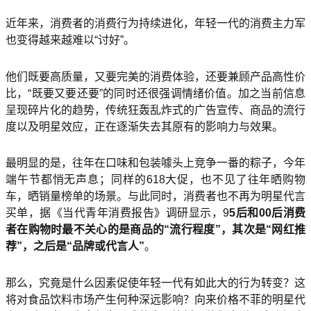
近年来，消费者的消费行为持续进化，年轻一代的消费主力军
也变得越来越难以“讨好”。
他们既要高质量，又要完美的消费体验，还要兼顾产品高性价
比，“既要又要还要”的同时还很强调情绪价值。加之当前信息
呈现碎片化的趋势，传统狂轰乱炸式的广告宣传、商品的流行
度以及明星效应，正在逐渐失去其原有的影响力与效果。
最明显的是，往年在口味和包装噱头上竞争一番的粽子，今年
端午节都悄无声息；同样的618大促，也不见了往年晒购物
车，晒销量榜单的场景。与此同时，消费者也不再为明星代言
买单，据《当代青年消费报告》调研显示，9
5后和00后消费
者在购物时最不关心的是商品的“流行程度”，其次是“网红推
荐”，之后是“品牌或代言人”
。
那么，究竟是什么因素促使年轻一代有如此大的行为转变？这
将对食品饮料市场产生何种深远影响？向来价格不菲的明星代