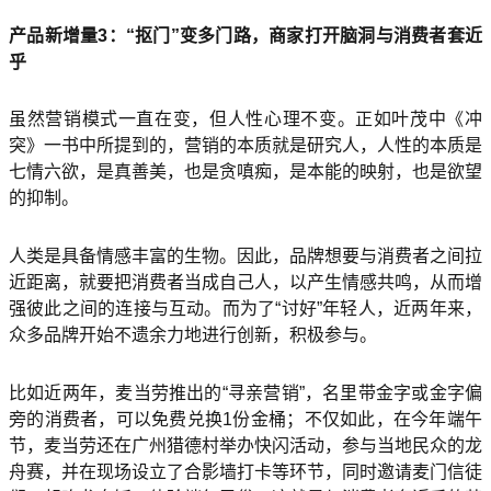
产品新增量3：“抠门”变多门路，商家打开脑洞与消费者套近
乎
虽然营销模式一直在变，但人性心理不变。正如叶茂中《冲
突》一书中所提到的，营销的本质就是研究人，人性的本质是
七情六欲，是真善美，也是贪嗔痴，是本能的映射，也是欲望
的抑制。
人类是具备情感丰富的生物。因此，品牌想要与消费者之间拉
近距离，就要把消费者当成自己人，以产生情感共鸣，从而增
强彼此之间的连接与互动。而为了“讨好”年轻人，近两年来，
众多品牌开始不遗余力地进行创新，积极参与。
比如近两年，麦当劳推出的“寻亲营销”，名里带金字或金字偏
旁的消费者，可以免费兑换1份金桶；不仅如此，在今年端午
节，麦当劳还在广州猎德村举办快闪活动，参与当地民众的龙
舟赛，并在现场设立了合影墙打卡等环节，同时邀请麦门信徒