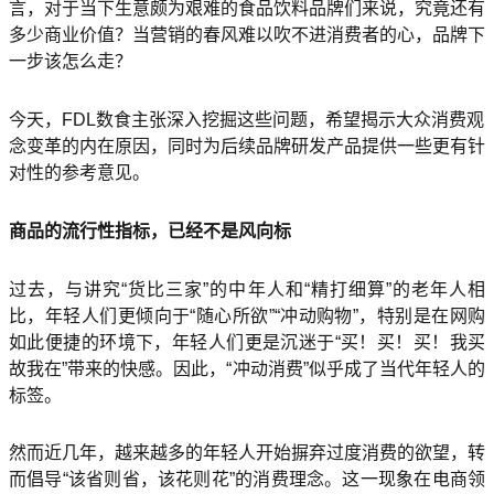
言，对于当下生意颇为艰难的食品饮料品牌们来说，究竟还有
多少商业价值？当营销的春风难以吹不进消费者的心，品牌下
一步该怎么走？
今天，FDL数食主张深入挖掘这些问题，希望揭示大众消费观
念变革的内在原因，同时为后续品牌研发产品提供一些更有针
对性的参考意见。
商品的流行性指标，已经不是风向标
过去，与讲究“货比三家”的中年人和“精打细算”的老年人相
比，年轻人们更倾向于“随心所欲”“冲动购物”，特别是在网购
如此便捷的环境下，年轻人们更是沉迷于“买！买！买！我买
故我在”带来的快感。因此，“冲动消费”似乎成了当代年轻人的
标签。
然而近几年，越来越多的年轻人开始摒弃过度消费的欲望，转
而倡导“该省则省，该花则花”的消费理念。这一现象在电商领