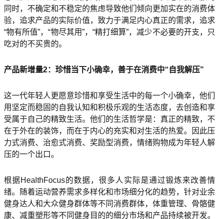
同时，不确定和不稳定的焦虑导致他们倾向更加实在的消费体
验，追求产品的实际价值，致力于满足内心真正的需求，追求
“物有所值”，“物尽其用”，“精打细算”，减少不必要的开支，只
吃对的不买贵的。
产品新增量2：珍惜当下小确幸，善于在消费中“自我解压”
这一代年轻人更愿意珍惜和享受生活中的每一个小确幸，他们
用坚定而稳固的自我认知和积极乐观的生活态度，去创造和享
受属于自己的精致生活。他们的生活哲学是：真正的精致，不
在于外在的装饰，而在于内心的充实和对生活的热爱。因此压
力式消费、治愈式消费、奖励型消费，情绪购物成为年轻人解
压的一个出口。
根据HealthFocus的数据，很多人实际是通过锻炼来改善情
绪。随着运动营养需求多样化和市场细分化的趋势，针对业余
健身达人和大众健身群体等不同消费群体，体重管理、骨骼健
康、减重塑形等不同健身目的的细分市场和产品持续被开发。