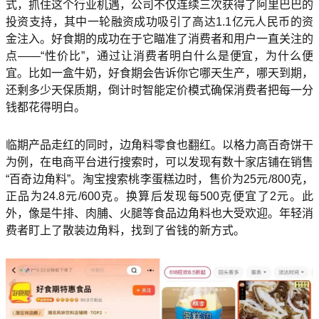
式，抓住这个行业机遇，公司不仅连续三次获得了阿里巴巴的
投资支持，其中一轮融资成功吸引了高达1.1亿元人民币的资
金注入。好食期的成功在于它瞄准了消费者和用户一直关注的
点——“性价比”，通过让消费者明白什么是便宜，为什么便
宜。比如一盒牛奶，好食期会告诉你它哪天生产，哪天到期，
还剩多少天保质期，倒计时智能定价模式确保消费者把每一分
钱都花得明白。
临期产品走红的同时，边角料零食也翻红。以格力高百奇饼干
为例，在电商平台进行搜索时，可以发现有数十家店铺在销售
“百奇边角料”。淘宝搜索桃李蛋糕边时，售价为25元/800克，
正品为24.8元/600克。换算后发现每500克便宜了2元。此
外，像是牛排、肉脯、火腿等食品边角料也大受欢迎。年轻消
费者盯上了散装边角料，找到了省钱的新方式。