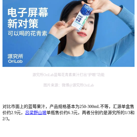
源究所OriLab蓝莓花青素果汁打出“护眼”功能
图片来源：微博@源究所OriLab
对比市面上的蓝莓果汁，产品规格基本为250-300mL不等，汇源单盒售
价约2.9元，
吕梁野山坡
单瓶售价约6.3元，两者分别约是源究所的1/3和
2/3。