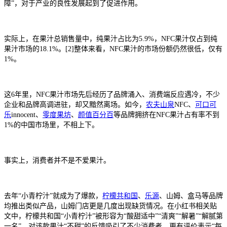
障”，对于产业的良性发展起到了促进作用。
实际上，在果汁总销售量中，纯果汁占比为5.9%，NFC果汁仅占到纯
果汁市场的18.1%。[2]整体来看，NFC果汁的市场份额仍然很低，仅有
1%。
这6年里，NFC果汁市场先后经历了品牌涌入、消费端反应遇冷，不少
企业和品牌高调进驻，却又黯然离场。如今，
农夫山泉
NFC、
可口可
乐
innocent、
零度果坊
、
颜值百分百
等品牌拥挤在NFC果汁占有率不到
1%的中国市场里，不相上下。
事实上，消费者并不是不爱果汁。
去年“小青柠汁”就成为了爆款，
柠檬共和国
、
乐源
、山姆、盒马等品牌
均推出类似产品，山姆门店更是几度出现缺货情况。在小红书相关贴
文中，柠檬共和国“小青柠汁”被形容为“酸甜适中”“清爽”“解暑”“解腻第
一名”。对该款果汁“不甜”的反馈吸引了不少消费者，更有评价表示“每