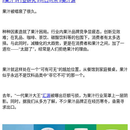
#果汁
#行业研究
#可口可乐
#美汁源
果汁被唱衰了很久。
种种因素造就了果汁困局。行业内果汁品牌竞争显疲态，创新见效
难；在乳品、咖啡、茶饮、碳酸饮料等的包围下，消费者有太多选
择。与此同时，减糖化的大趋势，更是在消费者和果汁之间，加了一
道坎——“太甜了”，经常是人们拒绝果汁的理由。
果汁就这样处在一个“可有可无”的尴尬位置，从餐馆到家庭餐桌，果汁
似乎永远不是饮料品类中“非它不可”的那一个。
去年，“一代果汁大王”
汇源
被曝出巨额亏损，为果汁行业笼罩上一层阴
影。同时，据我们从多方了解，不少果汁品牌正在经历寒冬，亟需寻
求出口。