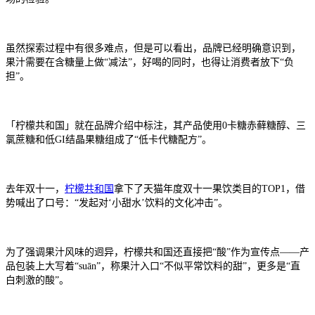
虽然探索过程中有很多难点，但是可以看出，品牌已经明确意识到，
果汁需要在含糖量上做“减法”，好喝的同时，也得让消费者放下“负
担”。
「柠檬共和国」就在品牌介绍中标注，其产品使用0卡糖赤藓糖醇、三
氯蔗糖和低GI结晶果糖组成了“低卡代糖配方”。
去年双十一，
柠檬共和国
拿下了天猫年度双十一果饮类目的TOP1，借
势喊出了口号：“发起对‘小甜水’饮料的文化冲击”。
为了强调果汁风味的迥异，柠檬共和国还直接把“酸”作为宣传点——产
品包装上大写着“suān”，称果汁入口“不似平常饮料的甜”，更多是“直
白刺激的酸”。