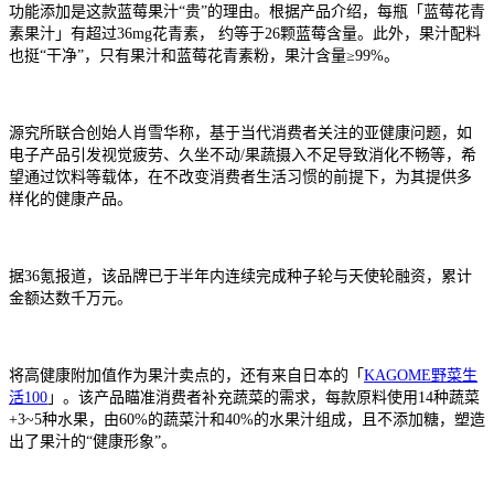
功能添加是这款蓝莓果汁“贵”的理由。根据产品介绍，每瓶「蓝莓花青
素果汁」有超过36mg花青素， 约等于26颗蓝莓含量。此外，果汁配料
也挺“干净”，只有果汁和蓝莓花青素粉，果汁含量≥99%。
源究所联合创始人肖雪华称，基于当代消费者关注的亚健康问题，如
电子产品引发视觉疲劳、久坐不动/果蔬摄入不足导致消化不畅等，希
望通过饮料等载体，在不改变消费者生活习惯的前提下，为其提供多
样化的健康产品。
据36氪报道，该品牌已于半年内连续完成种子轮与天使轮融资，累计
金额达数千万元。
将高健康附加值作为果汁卖点的，还有来自日本的「
KAGOME野菜生
活100
」。该产品瞄准消费者补充蔬菜的需求，每款原料使用14种蔬菜
+3~5种水果，由60%的蔬菜汁和40%的水果汁组成，且不添加糖，塑造
出了果汁的“健康形象”。