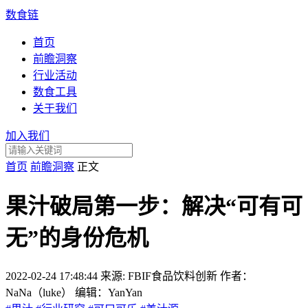
数食链
首页
前瞻洞察
行业活动
数食工具
关于我们
加入我们
首页
前瞻洞察
正文
果汁破局第一步：解决“可有可
无”的身份危机
2022-02-24 17:48:44
来源: FBIF食品饮料创新 作者：
NaNa（luke） 编辑：YanYan