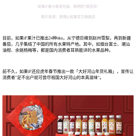
如果iF果汁瓶身包装，鲜明的“国货风”
图片来源：微博@如果官方旗舰店
目前，如果iF果汁已推出24种sku，从宁德巨峰到赵州雪梨，再到新疆
番茄，几乎集结了中国的所有水果特产地。其中，如烟台富士、潮汕
油柑、余姚杨梅等，都是国内消费者耳熟能详的水果品种。
前不久，如果iF还应虎年春节推出一款「大好河山年货礼箱」，宣传让
消费者“足不出户就可尝尽祖国大好河山的本真滋味“。