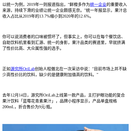
以统一为例，2019年一则报道指出，“鲜橙多作为
统一企业
的重要收入
来源，持续下滑的业绩让统一企业颇感无奈。”统一年报显示，果汁总
收入占比从2019年的13.7%缩小到2020年的12.6%。
你可以说消费者的口味被惯坏了，但事实上，你可以在每个餐饮店、
自助饮料机里看到汇源、统一的身影，果汁品类的赛道里，早就挤满
了性价比高、大众属性强的选手。
正如
源究所OriLab
创始人程傲北在一次采访中说：“目前市场上并不缺
少高性价比的饮料，缺少的是健康附加值高的饮料。”
去年12月14日，源究所OriLab上线第一款产品，主打护眼功能的复合
果汁饮料「蓝莓花青素果汁」，品牌小程序显示，产品单盒规格
200mL，折合售价为9元/瓶。