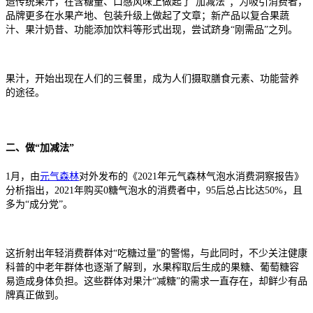
造传统果汁，在含糖量、口感风味上做起了“加减法”；为吸引消费者，
品牌更多在水果产地、包装升级上做起了文章；新产品以复合果蔬
汁、果汁奶昔、功能添加饮料等形式出现，尝试跻身“刚需品”之列。
果汁，开始出现在人们的三餐里，成为人们摄取膳食元素、功能营养
的途径。
二、做“加减法”
1月，由
元气森林
对外发布的《2021年元气森林气泡水消费洞察报告》
分析指出，2021年购买0糖气泡水的消费者中，95后总占比达50%，且
多为“成分党”。
这折射出年轻消费群体对“吃糖过量”的警惕，与此同时，不少关注健康
科普的中老年群体也逐渐了解到，水果榨取后生成的果糖、葡萄糖容
易造成身体负担。这些群体对果汁“减糖”的需求一直存在，却鲜少有品
牌真正做到。