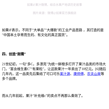
如果iF果汁微博，结合水果产地讲历史故事
图片来源：微博@如果官方旗舰店
如果iF表示，不同于“⼤单品”“⼤爆款”的⼯业产品思路 ，其打造的是
“中国本⼟孕育⽽⽣的、有⽂化的真正国货”。
四、创造“刚需”
21世纪初，一句“多C，多漂亮”为统一鲜橙多打开了果汁品类的市场大
门，“富含维生素C”“有果粒”，让这款果汁一年卖出了10亿元。[6]随后
几年内，这一品类先后集结了可口可乐
美汁源
、
康师傅
、
农夫山泉
等
多个品牌。
而从几年前起，果汁“补充维c”的卖点不再那么奏效了。