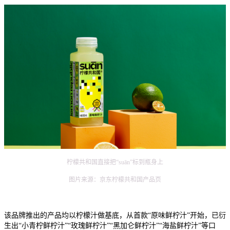
柠檬共和国直接把“suān”标到瓶身上
图片来源：京东柠檬共和国产品页
该品牌推出的产品均以柠檬汁做基底，从首款“原味鲜柠汁”开始，已衍
生出“小青柠鲜柠汁”“玫瑰鲜柠汁”“黑加仑鲜柠汁”“海盐鲜柠汁”等口