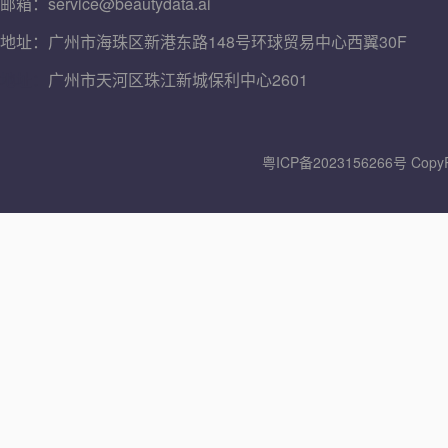
邮箱：service@beautydata.ai
地址：广州市海珠区新港东路148号环球贸易中心西翼30F
地址：
广州市天河区珠江新城保利中心2601
粤ICP备2023156266号
Copy