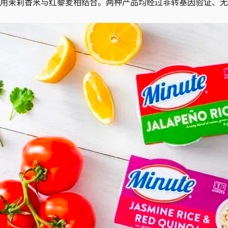
用茉莉香米与红藜麦相结合。两种产品均经过非转基因验证、无