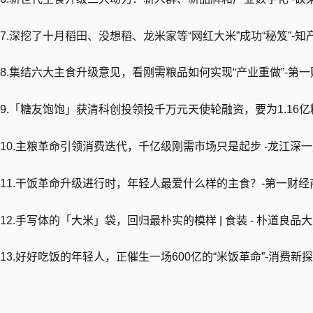
7.深挖了十月稻田、没想稻、龙米家等“网红大米”成功“秘笈”-知
8.集结六大主食升级意见，看刚需粮品如何实现“产业重做”-第一财
9.「糖友饱饱」获清科创投领投千万元天使轮融资，要为1.16亿糖
10.主粮革命引领消费迭代，千亿级刚需市场只是起步 -龙江深
11.干饭革命升级进行时，年轻人最爱什么样的主食？-第一财
12.手写体的「大米」袋，回归最朴实的模样 | 食装 - 朴道良品大米-F
13.好好吃饭的年轻人，正催生一场600亿的“米饭革命”-消费新探