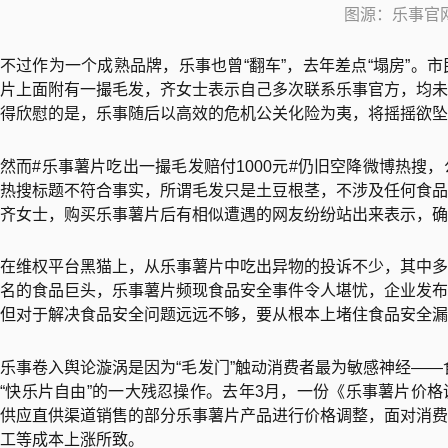
图源：乐事官
不过作为一个成熟品牌，乐事也曾“翻车”，去年差点“塌房”。
片上面附有一撮毛发，齐女士表示自己多次联系乐事官方，均未
得欣慰的是，乐事随后以高效的危机公关化险为夷，将摇摇欲坠
然而#乐事薯片吃出一撮毛发赔付1000元#仍旧空降微博热搜
热搜标题不符合事实，所谓毛发只是土豆根茎，不涉及任何食品
齐女士，购买乐事薯片后有相似遭遇的网友纷纷站出来表示，确
在维权平台黑猫上，从乐事薯片中吃出异物的投诉不少，其中多
名的食品巨头，乐事薯片频现食品安全事件令人堪忧，企业发布
但对于解决食品安全问题远远不够，要从根本上堵住食品安全漏
乐事卷入舆论漩涡是因为“毛发门”触动消费者最为敏感神经——食
“快乐片自由”的一大残忍操作。去年3月，一份《乐事薯片价格调
供应直供渠道销售的部分乐事薯片产品进行价格调整，面对消费
工等成本上涨所致。