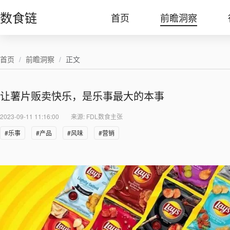
数食链
首页
前瞻洞察
首页
/
前瞻洞察
/
正文
让薯片贩卖快乐，是乐事最大的本事
2023-09-11 11:16:00
来源: FDL数食主张
#乐事
#产品
#风味
#营销