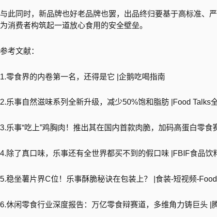
与此同时，新品牌也好老品牌也罢，出品终归要基于高标准、严
为消费者构筑起一道放心食用的安全壁垒。
参考文献：
1.零食界的内卷第一名，还得是它 |企鹅吃喝指南
2.乐事自然滋味系列全新升级，减少50%饱和脂肪 |Food Talk
3.乐事“吃上”鸡胸肉！推出其在国内首款肉脆，加码高蛋白零食赛道 |F
4.除了真口味，乐事还有全世界都买不到的假口味 |FBIF食品饮
5.稳坐薯片界C位！乐事酥脆秘诀在包装上？ |食装-短视频-Food 
6.休闲零食行业深度报告：万亿零食辩赛道，多维角力铸巨头 |