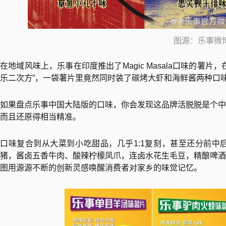
图源：乐事微
在地域风味上，乐事在印度推出了Magic Masala口味的薯
乐二次方”，一袋薯片里竟然同时装了碳烤大虾和海鲜酱两种口
如果盘点乐事中国大陆版的口味，你会发现这品牌活脱脱是个中
而且还原得相当精准。
口味复合到从大菜到小吃甜品，几乎1:1复刻，甚至还分前中
猪，酱卤五香牛肉、酸辣柠檬凤爪，连卤水花生毛豆，精酿啤酒
图用源源不断的创新灵感唤醒消费者对家乡的味觉记忆。