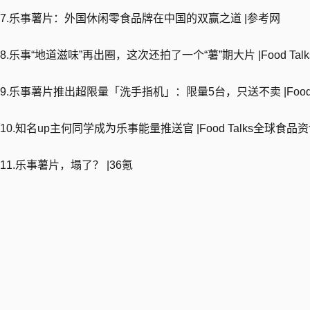
7.乐事薯片：外国休闲零食品牌在中国的双赢之道 |参考网
8.乐事“地道滋味”再出圈，这次还拍了一个“薯”期大片 |Food Ta
9.乐事薯片推出超限量「洗手指机」：限量5台，只送不卖 |Food 
10.知名up主何同学成为乐事能量推送官 |Food Talks全球食品
11.乐事薯片，塌了？ |36氪