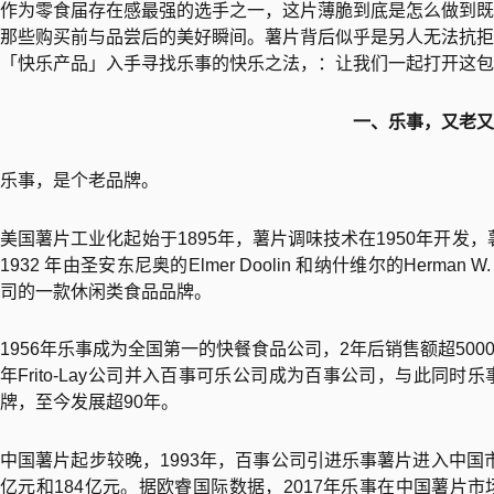
作为零食届存在感最强的选手之一，这片薄脆到底是怎么做到既
那些购买前与品尝后的美好瞬间。薯片背后似乎是另人无法抗拒
「快乐产品」入手寻找乐事的快乐之法，：让我们一起打开这包
一、乐事，又老又
乐事，是个老品牌。
美国薯片工业化起始于1895年，薯片调味技术在1950年开发，
1932 年由圣安东尼奥的Elmer Doolin 和纳什维尔的Herman 
司的一款休闲类食品品牌。
1956年乐事成为全国第一的快餐食品公司，2年后销售额超500
年Frito-Lay公司并入百事可乐公司成为百事公司，与此同
牌，至今发展超90年。
中国薯片起步较晚，1993年，百事公司引进乐事薯片进入中国市场
亿元和184亿元。据欧睿国际数据，2017年乐事在中国薯片