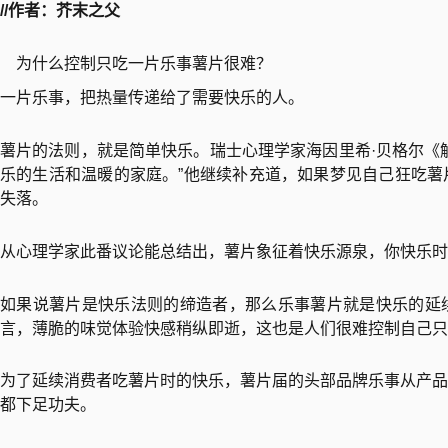
//作者：芥末之父
为什么控制只吃一片乐事薯片很难？
一片乐事，把热量传递给了需要快乐的人。
薯片的法则，就是简单快乐。瑞士心理学家海因里希·贝格尔《
乐的生活和温暖的家庭。”他继续补充道，如果梦见自己狂吃薯
失落。
从心理学家此番议论能总结出，薯片象征着快乐源泉，你快乐时
如果说薯片是快乐法则的缔造者，那么乐事薯片就是快乐的延
言，薄脆的味觉体验快感稍纵即逝，这也是人们很难控制自己只
为了延续消费者吃薯片时的快乐，薯片届的头部品牌乐事从产品
都下足功夫。