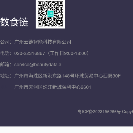
数食链
公司：广州云链智能科技有限公司
电话：020-22316867（工作日9:00-18:00）
邮箱：service@beautydata.ai
地址：广州市海珠区新港东路148号环球贸易中心西翼30F
地址：
广州市天河区珠江新城保利中心2601
粤ICP备2023156266号
Copy