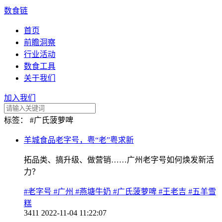
数食链
首页
前瞻洞察
行业活动
数食工具
关于我们
加入我们
标签：
#广氏菠萝啤
羊城食品老字号，粤“老”粤求新
拓品类、搞升级、做营销……广州老字号如何焕发新活
力？
#老字号
#广州
#燕塘牛奶
#广氏菠萝啤
#王老吉
#五羊雪
糕
3411
2022-11-04 11:22:07