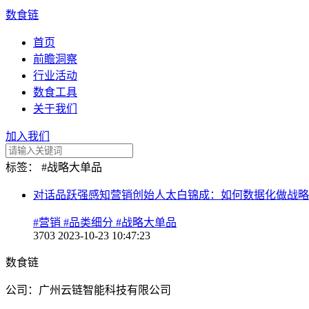
数食链
首页
前瞻洞察
行业活动
数食工具
关于我们
加入我们
标签：
#战略大单品
对话品跃强感知营销创始人太白锦成：如何数据化做战略
#营销
#品类细分
#战略大单品
3703
2023-10-23 10:47:23
数食链
公司：广州云链智能科技有限公司