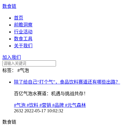
数食链
首页
前瞻洞察
行业活动
数食工具
关于我们
加入我们
标签：
#气泡
除了给自己“打个气”，食品饮料赛道还有哪些出路？
百亿气泡水赛道：机遇与挑战共存！
#气泡
#饮料
#营销
#品牌
#元气森林
2632
2022-05-17 10:02:32
数食链