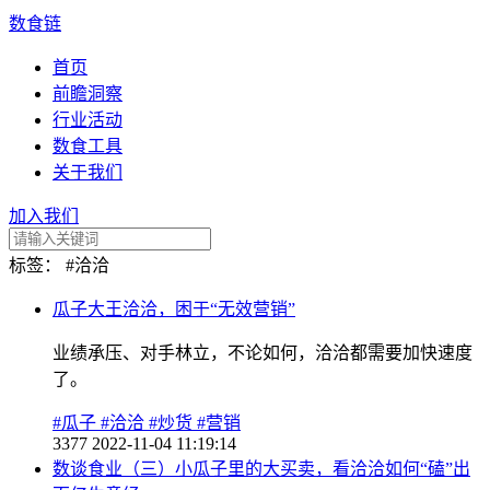
数食链
首页
前瞻洞察
行业活动
数食工具
关于我们
加入我们
标签：
#洽洽
瓜子大王洽洽，困于“无效营销”
业绩承压、对手林立，不论如何，洽洽都需要加快速度
了。
#瓜子
#洽洽
#炒货
#营销
3377
2022-11-04 11:19:14
数谈食业（三）小瓜子里的大买卖，看洽洽如何“磕”出