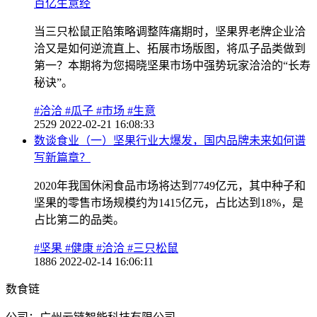
百亿生意经
当三只松鼠正陷策略调整阵痛期时，坚果界老牌企业洽
洽又是如何逆流直上、拓展市场版图，将瓜子品类做到
第一？本期将为您揭晓坚果市场中强势玩家洽洽的“长寿
秘诀”。
#洽洽
#瓜子
#市场
#生意
2529
2022-02-21 16:08:33
数谈食业（一）坚果行业大爆发，国内品牌未来如何谱
写新篇章？
2020年我国休闲食品市场将达到7749亿元，其中种子和
坚果的零售市场规模约为1415亿元，占比达到18%，是
占比第二的品类。
#坚果
#健康
#洽洽
#三只松鼠
1886
2022-02-14 16:06:11
数食链