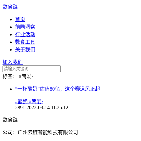
数食链
首页
前瞻洞察
行业活动
数食工具
关于我们
加入我们
标签：
#简爱·
“一杯酸奶”估值80亿，这个赛道风正起
#酸奶
#简爱·
2891
2022-09-14 11:25:12
数食链
公司：广州云链智能科技有限公司