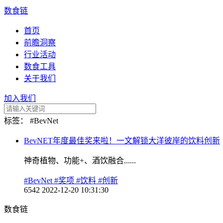
数食链
首页
前瞻洞察
行业活动
数食工具
关于我们
加入我们
标签：
#BevNet
BevNET年度最佳奖来啦！一文解锁大洋彼岸的饮料创新
神奇植物、功能+、酒饮融合......
#BevNet
#奖项
#饮料
#创新
6542
2022-12-20 10:31:30
数食链