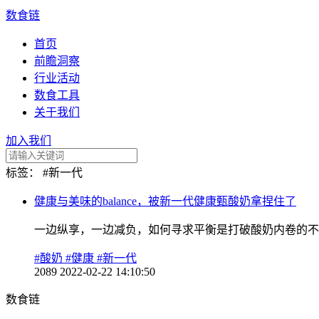
数食链
首页
前瞻洞察
行业活动
数食工具
关于我们
加入我们
标签：
#新一代
健康与美味的balance，被新一代健康甄酸奶拿捏住了
一边纵享，一边减负，如何寻求平衡是打破酸奶内卷的不变
#酸奶
#健康
#新一代
2089
2022-02-22 14:10:50
数食链