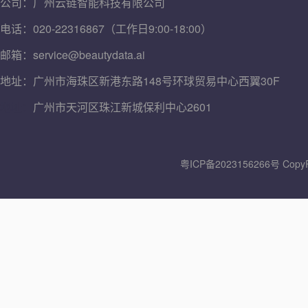
公司：广州云链智能科技有限公司
电话：020-22316867（工作日9:00-18:00）
邮箱：service@beautydata.ai
地址：广州市海珠区新港东路148号环球贸易中心西翼30F
地址：
广州市天河区珠江新城保利中心2601
粤ICP备2023156266号
Copy